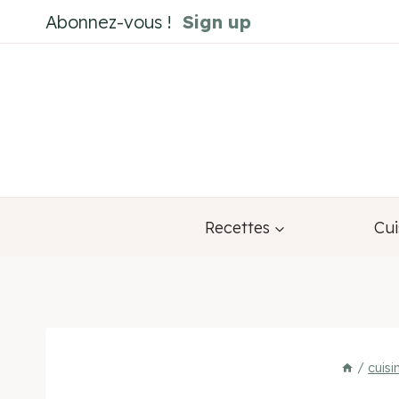
Aller
Abonnez-vous !
Sign up
au
contenu
Recettes
Cui
/
cuis