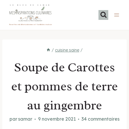
Aller
LE BLOG DE SAMAR
au
contenu
Recettes méditerranéennes et familiales maison
/
cuisine saine
/
Soupe de Carottes
et pommes de terre
au gingembre
par
samar
9 novembre 2021
34 commentaires