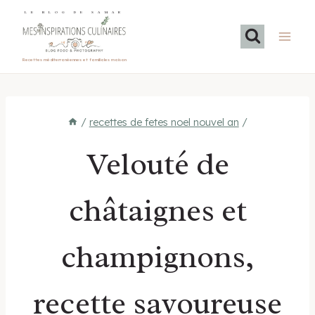
Aller
LE BLOG DE SAMAR
au
contenu
Recettes méditerranéennes et familiales maison
/
recettes de fetes noel nouvel an
/
Velouté de
châtaignes et
champignons,
recette savoureuse