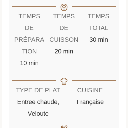
TEMPS
TEMPS
TEMPS
DE
DE
TOTAL
m
PRÉPARA
CUISSON
30
min
m
i
TION
20
min
m
i
n
10
min
i
n
u
n
u
t
TYPE DE PLAT
CUISINE
u
t
e
Entree chaude,
Française
t
e
s
Veloute
e
s