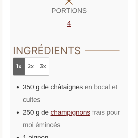
s
PORTIONS
4
INGRÉDIENTS
1x
2x
3x
350
g
de
châtaignes
en bocal et
cuites
250
g
de
champignons
frais pour
moi émincés
1
oignon