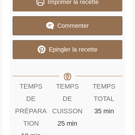
Imprimer la recette
Commenter
Epingler la recette
TEMPS
TEMPS
TEMPS
DE
DE
TOTAL
m
PRÉPARA
CUISSON
35
min
m
i
TION
25
min