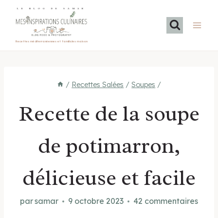
Aller
LE BLOG DE SAMAR
au
contenu
Recettes méditerranéennes et familiales maison
/
Recettes Salées
/
Soupes
/
Recette de la soupe
de potimarron,
délicieuse et facile
par
samar
9 octobre 2023
42 commentaires