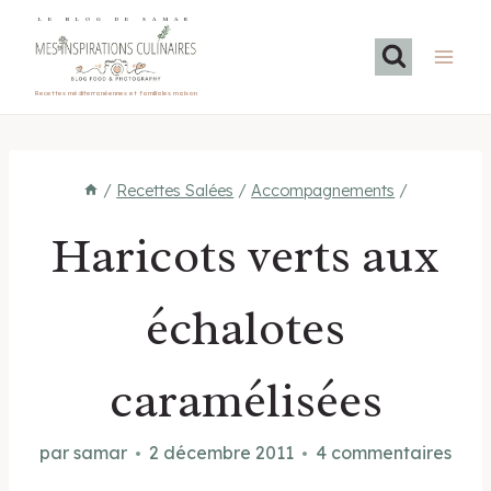
Aller
LE BLOG DE SAMAR
au
contenu
Recettes méditerranéennes et familiales maison
/
Recettes Salées
/
Accompagnements
/
Haricots verts aux
échalotes
caramélisées
par
samar
2 décembre 2011
4 commentaires