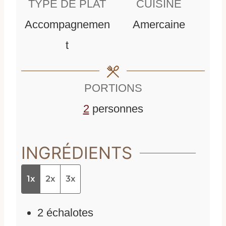
TYPE DE PLAT
CUISINE
u
u
Accompagnemen
Amercaine
t
t
t
e
e
s
s
PORTIONS
2
personnes
INGRÉDIENTS
1x
2x
3x
2
échalotes