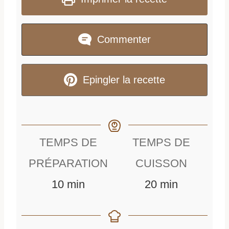
Commenter
Epingler la recette
TEMPS DE
TEMPS DE
PRÉPARATION
CUISSON
m
m
10
min
20
min
i
i
n
n