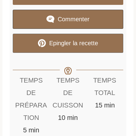
Commenter
Epingler la recette
TEMPS
TEMPS
TEMPS
DE
DE
TOTAL
m
PRÉPARA
CUISSON
15
min
m
i
TION
10
min
m
i
n
5
min