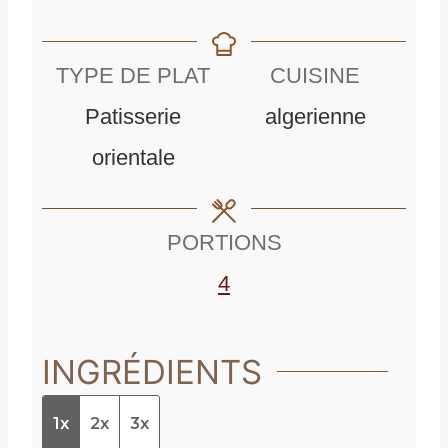
i
n
u
n
u
t
TYPE DE PLAT
CUISINE
u
t
e
Patisserie
algerienne
t
e
s
orientale
e
s
s
PORTIONS
4
INGRÉDIENTS
1x
2x
3x