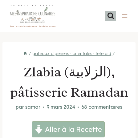
Aller
LE BLOG DE SAMAR
au
contenu
Recettes méditerranéennes et familiales maison
/
gateaux algeriens- orientales- fete aid
/
Zlabia (الزلابية),
pâtisserie Ramadan
par
samar
9 mars 2024
68 commentaires
Aller à la Recette