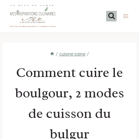
Aller
LE BLOG DE SAMAR
au
contenu
Recettes méditerranéennes et familiales maison
/
cuisine saine
/
Comment cuire le
boulgour, 2 modes
de cuisson du
bulgur