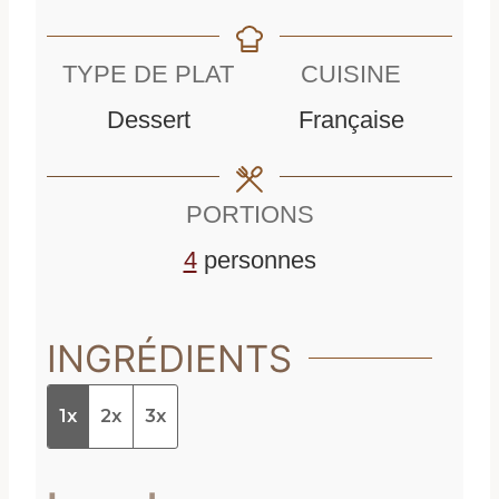
i
n
TYPE DE PLAT
CUISINE
u
Dessert
Française
t
e
PORTIONS
s
4
personnes
INGRÉDIENTS
1x
2x
3x