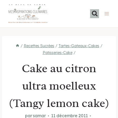
Aller
LE BLOG DE SAMAR
au
contenu
Recettes méditerranéennes et familiales maison
/
Recettes Sucrées
/
Tartes-Gateaux-Cakes
/
Patisseries-Cake
/
Cake au citron
ultra moelleux
(Tangy lemon cake)
par
samar
11 décembre 2011