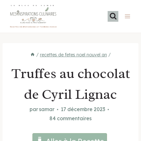
Aller
LE BLOG DE SAMAR
au
contenu
Recettes méditerranéennes et familiales maison
/
recettes de fetes noel nouvel an
/
Truffes au chocolat
de Cyril Lignac
par
samar
17 décembre 2023
84 commentaires