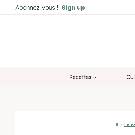
Aller
Abonnez-vous !
Sign up
au
contenu
Recettes
Cui
/
Index