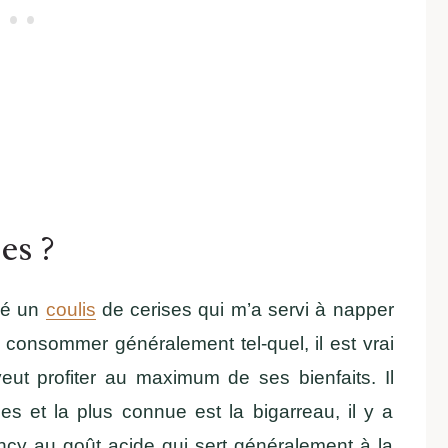
es ?
osé un
coulis
de cerises qui m’a servi à napper
 consommer généralement tel-quel, il est vrai
eut profiter au maximum de ses bienfaits. Il
iées et la plus connue est la bigarreau, il y a
ncy au goût acide qui sert généralement à la